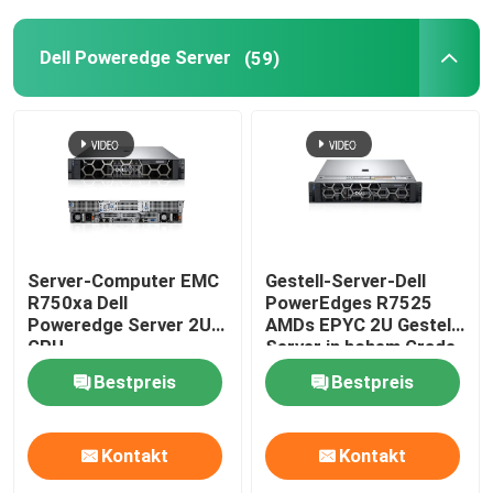
Dell Poweredge Server
(59)
Server-Computer EMC
Gestell-Server-Dell
R750xa Dell
PowerEdges R7525
Poweredge Server 2U
AMDs EPYC 2U Gestell-
GPU
Server in hohem Grade
ersteigbar
Bestpreis
Bestpreis
Kontakt
Kontakt