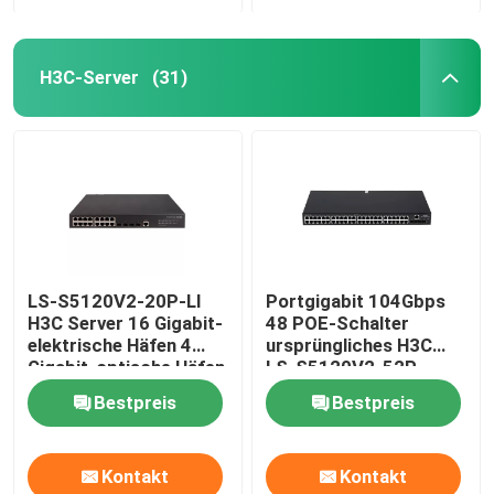
H3C-Server
(31)
LS-S5120V2-20P-LI
Portgigabit 104Gbps
H3C Server 16 Gigabit-
48 POE-Schalter
elektrische Häfen 4
ursprüngliches H3C
Gigabit-optische Häfen
LS-S5120V2-52P-
PWR-LI
Bestpreis
Bestpreis
Kontakt
Kontakt