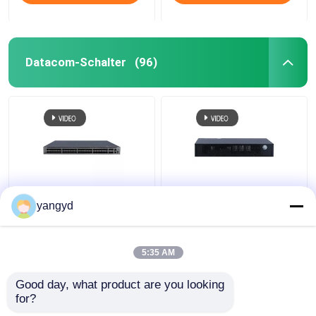
Datacom-Schalter
(96)
Schalter POE++ 44xGE
Datacom SFPs PoE+
yangyd
SFP 4x10 GE SFP+
schaltet 8 den Port-
4x10 GE SFP+
Gigabit Ethernet
CloudEngine S5731-H
Schalter Huawei
5:35 AM
CloudEngine S5731-L
Bestpreis
Bestpreis
Good day, what product are you looking 
for?