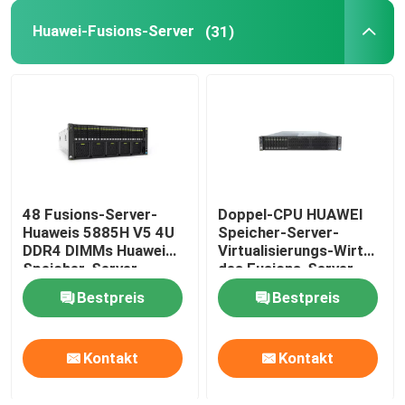
Huawei-Fusions-Server
(31)
Interne Festplattenlaufwerk SSD
Grafische Karte Geforce
INTEL-CPU-Prozessor
48 Fusions-Server-
Doppel-CPU HUAWEI
Server-Gedächtnis RAM
Huaweis 5885H V5 4U
Speicher-Server-
DDR4 DIMMs Huawei
Virtualisierungs-Wirt
Speicher-Server
des Fusions-Server-
Geüberholter Speicherserver
2288H V5 2U
Bestpreis
Bestpreis
SFP-Transceiver-Modul
Kontakt
Kontakt
Faser-Kanalschalter