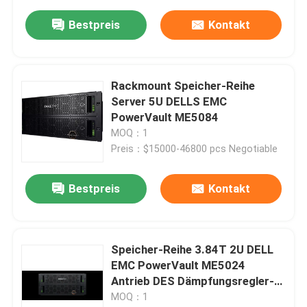
Bestpreis
Kontakt
Rackmount Speicher-Reihe
Server 5U DELLS EMC
PowerVault ME5084
MOQ：1
Preis：$15000-46800 pcs Negotiable
Bestpreis
Kontakt
Speicher-Reihe 3.84T 2U DELL
EMC PowerVault ME5024
Antrieb DES Dämpfungsregler-
SSD-Speicher-Server-24
MOQ：1