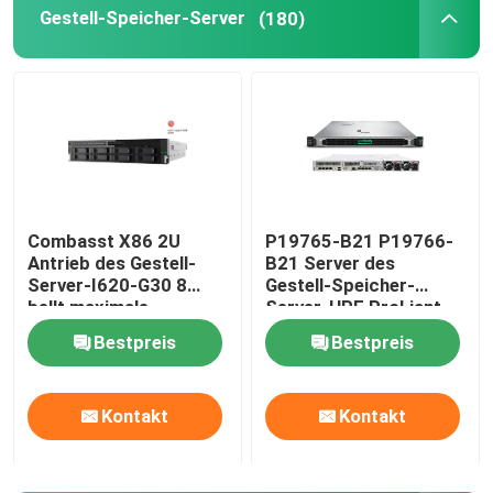
Gestell-Speicher-Server
(180)
Huawei-Fusions-Server
Dell Poweredge Server
H3C-Server
Combasst X86 2U
P19765-B21 P19766-
Antrieb des Gestell-
B21 Server des
Datacom-Schalter
Server-I620-G30 8
Gestell-Speicher-
bellt maximale
Server-HPE ProLiant
Erweiterung zu 3TB
DL360 Gen10
WLAN-Gerät
Bestpreis
Bestpreis
Intelligenter drahtloser Router
Kontakt
Kontakt
Festplattenlaufwerk HDD