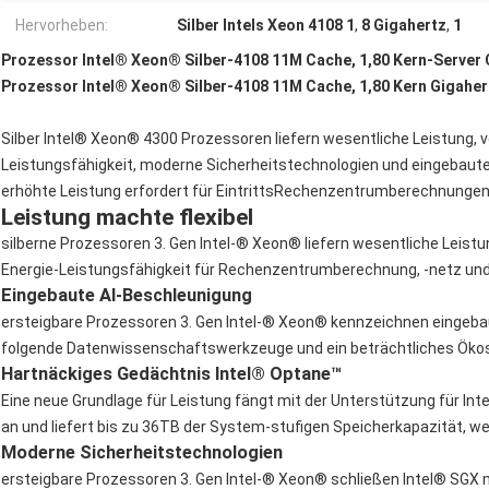
Hervorheben:
Silber Intels Xeon 4108 1
,
8 Gigahertz
,
1
Prozessor Intel® Xeon® Silber-4108 11M Cache, 1,80 Kern-Server 
Prozessor Intel® Xeon® Silber-4108 11M Cache, 1,80 Kern Gigaher
Silber Intel® Xeon® 4300 Prozessoren liefern wesentliche Leistung,
Leistungsfähigkeit, moderne Sicherheitstechnologien und eingebaut
erhöhte Leistung erfordert für EintrittsRechenzentrumberechnungen,
Leistung machte flexibel
silberne Prozessoren 3. Gen Intel-® Xeon® liefern wesentliche Leis
Energie-Leistungsfähigkeit für Rechenzentrumberechnung, -netz und
Eingebaute AI-Beschleunigung
ersteigbare Prozessoren 3. Gen Intel-® Xeon® kennzeichnen eingeba
folgende Datenwissenschaftswerkzeuge und ein beträchtliches Ökos
Hartnäckiges Gedächtnis Intel® Optane™
Eine neue Grundlage für Leistung fängt mit der Unterstützung für In
an und liefert bis zu 36TB der System-stufigen Speicherkapazität, we
Moderne Sicherheitstechnologien
ersteigbare Prozessoren 3. Gen Intel-® Xeon® schließen Intel® SGX 