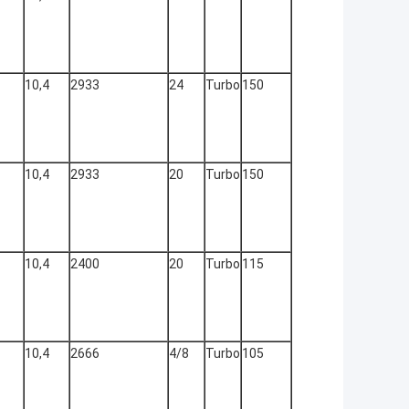
10,4
2933
24
Turbo
150
10,4
2933
20
Turbo
150
10,4
2400
20
Turbo
115
10,4
2666
4/8
Turbo
105