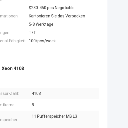
$230-450 pcs Negotiable
rmationen:
Kartonieren Sie das Verpacken
5-8 Werktage
ngen:
T/T
ial-Fähigkeit:
100/pcs/week
r Xeon 4108
ssor-Zahl:
4108
mtkerne:
8
11 Pufferspeicher MB L3
rspeicher: