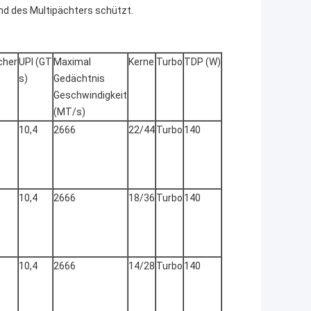
d des Multipächters schützt.
cher
UPI (GT
Maximal
Kerne
Turbo
TDP (W)
s)
Gedächtnis
Geschwindigkeit
(MT/s)
10,4
2666
22/44
Turbo
140
10,4
2666
18/36
Turbo
140
10,4
2666
14/28
Turbo
140