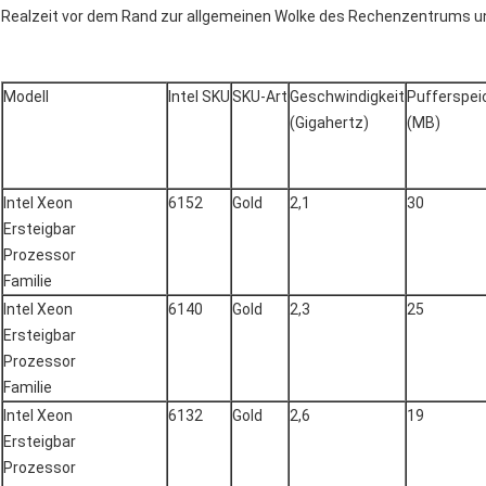
Realzeit vor dem Rand zur allgemeinen Wolke des Rechenzentrums un
Modell
Intel SKU
SKU-Art
Geschwindigkeit
Pufferspei
(Gigahertz)
(MB)
Intel Xeon
6152
Gold
2,1
30
Ersteigbar
Prozessor
Familie
Intel Xeon
6140
Gold
2,3
25
Ersteigbar
Prozessor
Familie
Intel Xeon
6132
Gold
2,6
19
Ersteigbar
Prozessor