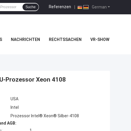
Referenzen
|
German
Suche
S
NACHRICHTEN
RECHTSSACHEN
VR-SHOW
CPU-Prozessor Xeon 4108
USA
Intel
Prozessor Intel® Xeon® Silber-4108
and AGB:
e:
1