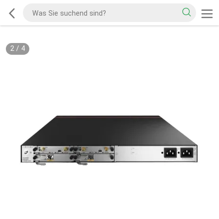
2
/
4