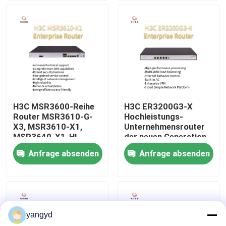
MSR3600-51-G
MSR3600-28-G
Werksbesichtigung
Qualitätskontrolle
Kontakt mit uns
H3C MSR3600-Reihe
H3C ER3200G3-X
Router MSR3610-G-
Hochleistungs-
Nachrichten
X3, MSR3610-X1,
Unternehmensrouter
MSR3640-X1-HI,
der neuen Generation
MSR3640-X1,
Anfrage absenden
Anfrage absenden
Rechtssachen
MSR3620-X1
VR Show
yangyd
Gestell-Speicher-Server