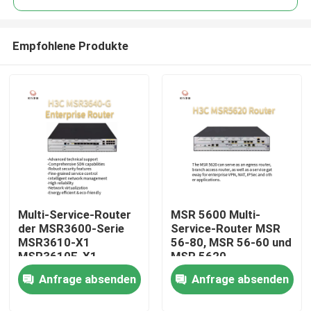
Empfohlene Produkte
Multi-Service-Router
MSR 5600 Multi-
Zu Hause
der MSR3600-Serie
Service-Router MSR
MSR3610-X1
56-80, MSR 56-60 und
MSR3610E-X1
MSR 5620
Produkte
MSR3640-X1-HI
Anfrage absenden
Anfrage absenden
MSR3640-X1
MSR3640-G
Über uns