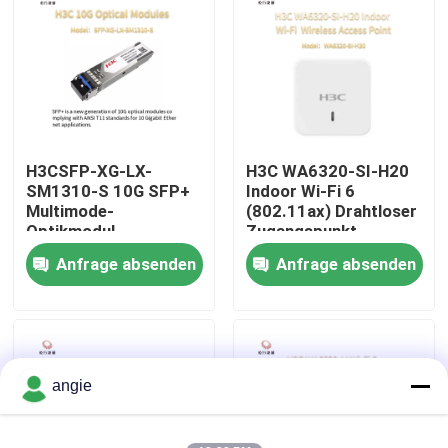
Werksbesichtigung
Qualitätskontrolle
H3CSFP-XG-LX-
H3C WA6320-SI-H20
Kontakt mit uns
SM1310-S 10G SFP+
Indoor Wi-Fi 6
Multimode-
(802.11ax) Drahtloser
Optikmodul
Zugangspunkt
Nachrichten
Anfrage absenden
Anfrage absenden
Rechtssachen
VR Show
angie
Gestell-Speicher-Server