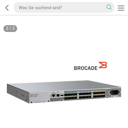
2
/
3