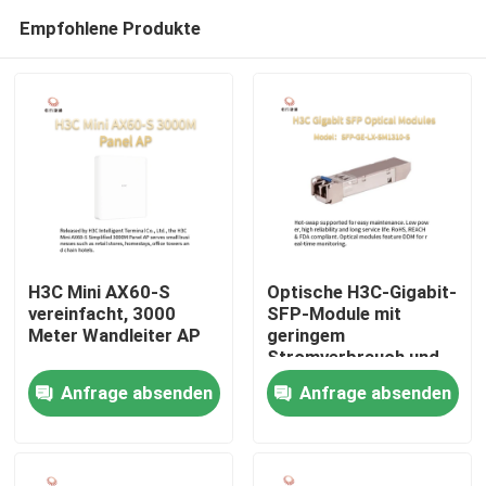
Empfohlene Produkte
H3C Mini AX60-S
Optische H3C-Gigabit-
vereinfacht, 3000
SFP-Module mit
Meter Wandleiter AP
geringem
Zu Hause
Stromverbrauch und
Hot-Swap-fähig SFP-
Anfrage absenden
Anfrage absenden
GE-LX-SM1310-S
Produkte
Über uns