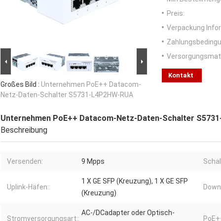
Preis:
Verpackung Info
Zahlungsbedingu
Versorgungsmater
Kontakt
Großes Bild :
Unternehmen PoE++ Datacom-
Netz-Daten-Schalter S5731-L4P2HW-RUA
Unternehmen PoE++ Datacom-Netz-Daten-Schalter S573
Beschreibung
Versenden:
9 Mpps
Schal
1 X GE SFP (Kreuzung), 1 X GE SFP
Uplink-Häfen::
Downl
(Kreuzung)
AC-/DCadapter oder Optisch-
Stromversorgungsart::
PoE+