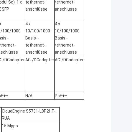
dul Sc), 1 x
tethernet-
tethernet-
E SFP
anschlüsse
anschlüsse
x
4 x
4 x
0/100/1000
10/100/1000
10/100/1000
sis--
Basis--
Basis--
thernet-
tethernet-
tethernet-
nschlüsse
anschlüsse
anschlüsse
C-/DCadapter
AC-/DCadapter
AC-/DCadapter
oE++
N/A
PoE++
CloudEngine S5731-L8P2HT-
RUA
15 Mpps