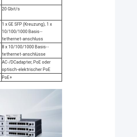
20 Gbit/s
1 x GE SFP (Kreuzung), 1 x
10/100/1000 Basis--
tethernet-anschluss
8 x 10/100/1000 Basis--
tethernet-anschlüsse
AC-/DCadapter, PoE oder
optisch-elektrischer PoE
PoE+