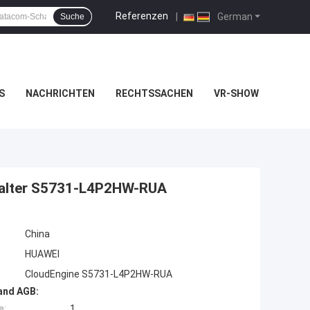
Referenzen
|
German
Suche
S
NACHRICHTEN
RECHTSSACHEN
VR-SHOW
alter S5731-L4P2HW-RUA
China
HUAWEI
CloudEngine S5731-L4P2HW-RUA
and AGB:
e:
1