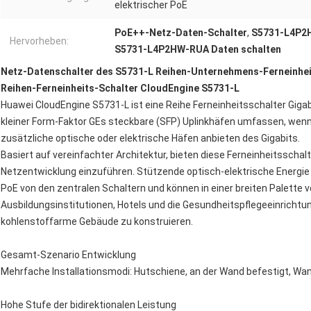
elektrischer PoE
PoE++-Netz-Daten-Schalter
,
S5731-L4P2H
Hervorheben:
S5731-L4P2HW-RUA Daten schalten
Netz-Datenschalter des S5731-L Reihen-Unternehmens-Ferneinhei
Reihen-Ferneinheits-Schalter CloudEngine S5731-L
Huawei CloudEngine S5731-L ist eine Reihe Ferneinheitsschalter Gig
kleiner Form-Faktor GEs steckbare (SFP) Uplinkhäfen umfassen, wenn 
zusätzliche optische oder elektrische Häfen anbieten des Gigabits.
Basiert auf vereinfachter Architektur, bieten diese Ferneinheitsscha
Netzentwicklung einzuführen. Stützende optisch-elektrische Energie 
PoE von den zentralen Schaltern und können in einer breiten Palette v
Ausbildungsinstitutionen, Hotels und die Gesundheitspflegeeinrich
kohlenstoffarme Gebäude zu konstruieren.
Gesamt-Szenario Entwicklung
Mehrfache Installationsmodi: Hutschiene, an der Wand befestigt, Wan
Hohe Stufe der bidirektionalen Leistung