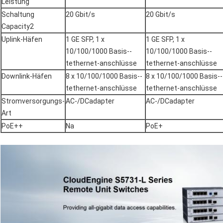
Leistung
Schaltung
20 Gbit/s
20 Gbit/s
Capacity2
Uplink-Häfen
1 GE SFP, 1 x
1 GE SFP, 1 x
10/100/1000 Basis--
10/100/1000 Basis--
tethernet-anschlüsse
tethernet-anschlüsse
Downlink-Häfen
8 x 10/100/1000 Basis--
8 x 10/100/1000 Basis--
tethernet-anschlüsse
tethernet-anschlüsse
Stromversorgungs-
AC-/DCadapter
AC-/DCadapter
Art
PoE++
Na
PoE+