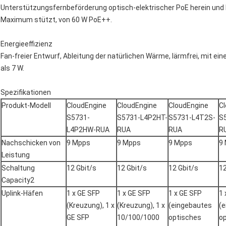
Unterstützungsfernbeförderung optisch-elektrischer PoE herein und 
Maximum stützt, von 60 W PoE++.
Energieeffizienz
Fan-freier Entwurf, Ableitung der natürlichen Wärme, lärmfrei, mit 
als 7 W.
Spezifikationen
Produkt-Modell
CloudEngine
CloudEngine
CloudEngine
C
S5731-
S5731-L4P2HT-
S5731-L4T2S-
S
L4P2HW-RUA
RUA
RUA
R
Nachschicken von
9 Mpps
9 Mpps
9 Mpps
9
Leistung
Schaltung
12 Gbit/s
12 Gbit/s
12 Gbit/s
12
Capacity2
Uplink-Häfen
1 x GE SFP
1 x GE SFP
1 x GE SFP
1 
(Kreuzung), 1 x
(Kreuzung), 1 x
(eingebautes
(
GE SFP
10/100/1000
optisches
o