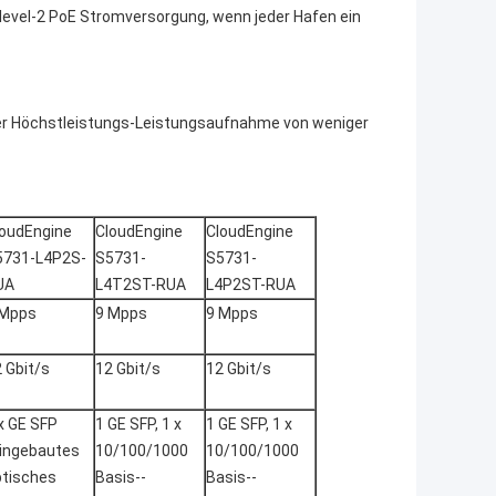
level-2 PoE Stromversorgung, wenn jeder Hafen ein
einer Höchstleistungs-Leistungsaufnahme von weniger
loudEngine
CloudEngine
CloudEngine
5731-L4P2S-
S5731-
S5731-
UA
L4T2ST-RUA
L4P2ST-RUA
 Mpps
9 Mpps
9 Mpps
 Gbit/s
12 Gbit/s
12 Gbit/s
x GE SFP
1 GE SFP, 1 x
1 GE SFP, 1 x
eingebautes
10/100/1000
10/100/1000
ptisches
Basis--
Basis--