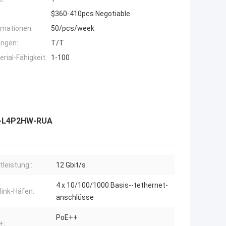
$360-410pcs Negotiable
rmationen:
50/pcs/week
ngen:
T/T
ial-Fähigkeit:
1-100
1-L4P2HW-RUA
tleistung::
12 Gbit/s
4 x 10/100/1000 Basis--tethernet-
ink-Häfen:
anschlüsse
PoE++
+: