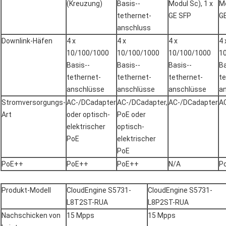
(Kreuzung)
Basis--
Modul Sc), 1 x
Mo
tethernet-
GE SFP
G
anschluss
Downlink-Häfen
4 x
4 x
4 x
4 
10/100/1000
10/100/1000
10/100/1000
1
Basis--
Basis--
Basis--
Ba
tethernet-
tethernet-
tethernet-
te
anschlüsse
anschlüsse
anschlüsse
a
Stromversorgungs-
AC-/DCadapter
AC-/DCadapter,
AC-/DCadapter
A
Art
oder optisch-
PoE oder
elektrischer
optisch-
PoE
elektrischer
PoE
PoE++
PoE++
PoE++
N/A
P
Produkt-Modell
CloudEngine S5731-
CloudEngine S5731-
L8T2ST-RUA
L8P2ST-RUA
Nachschicken von
15 Mpps
15 Mpps