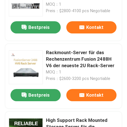
MOQ：1
Preis：$2800-4100 pcs Negotiable
Werksbesichtigung
Bestpreis
Kontakt
Qualitätskontrolle
Kontakt mit uns
Rackmount-Server für das
Rechenzentrum Fusion 2488H
V6 der neueste 2U Rack-Server
Nachrichten
MOQ：1
Preis：$2600-3200 pcs Negotiable
Rechtssachen
Bestpreis
Kontakt
VR Show
High Support Rack Mounted
Gestell-Speicher-Server
Storage Server für die