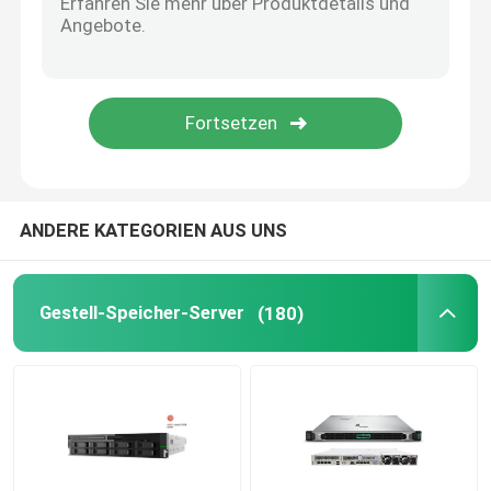
Interne Festplattenlaufwerk SSD
Grafische Karte Geforce
INTEL-CPU-Prozessor
ANDERE KATEGORIEN AUS UNS
Server-Gedächtnis RAM
Gestell-Speicher-Server
(180)
Geüberholter Speicherserver
SFP-Transceiver-Modul
Faser-Kanalschalter