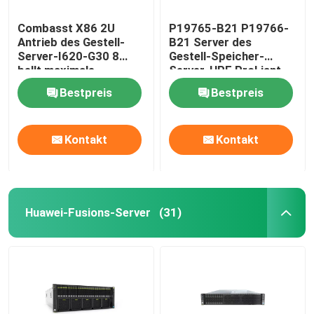
Combasst X86 2U
P19765-B21 P19766-
Antrieb des Gestell-
B21 Server des
Server-I620-G30 8
Gestell-Speicher-
bellt maximale
Server-HPE ProLiant
Erweiterung zu 3TB
DL360 Gen10
Bestpreis
Bestpreis
Kontakt
Kontakt
Huawei-Fusions-Server
(31)