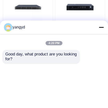
Schalter POE++ 44xGE
Datacom SFPs PoE+
yangyd
SFP 4x10 GE SFP+
schaltet 8 den Port-
4x10 GE SFP+
Gigabit Ethernet
CloudEngine S5731-H
Schalter Huawei
4:20 PM
CloudEngine S5731-L
Bestpreis
Bestpreis
Good day, what product are you looking 
for?
Kontakt
Kontakt
Sehen Sie mehr an
Startseite
Über uns
Kontakt
Desktop Site
Sitemap
Privacy Policy