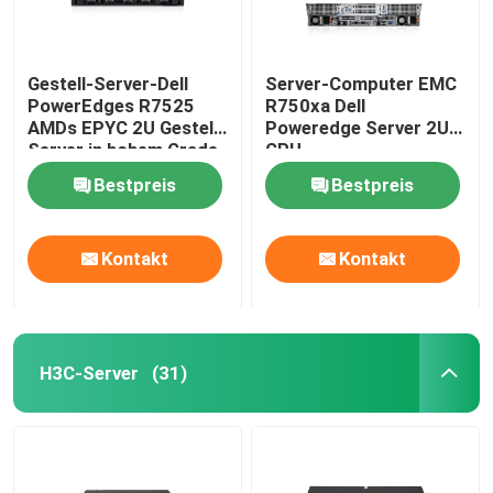
Gestell-Server-Dell
Server-Computer EMC
PowerEdges R7525
R750xa Dell
AMDs EPYC 2U Gestell-
Poweredge Server 2U
Server in hohem Grade
GPU
ersteigbar
Bestpreis
Bestpreis
Kontakt
Kontakt
H3C-Server
(31)