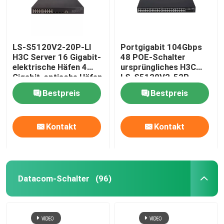
LS-S5120V2-20P-LI
Portgigabit 104Gbps
H3C Server 16 Gigabit-
48 POE-Schalter
elektrische Häfen 4
ursprüngliches H3C
Gigabit-optische Häfen
LS-S5120V2-52P-
PWR-LI
Bestpreis
Bestpreis
Kontakt
Kontakt
Datacom-Schalter
(96)