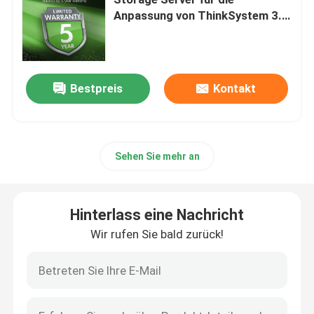
Anpassung von ThinkSystem 3.5
Hdd
Huawei-Fusions-Server
Dell Poweredge Server
Bestpreis
Kontakt
H3C-Server
Sehen Sie mehr an
Datacom-Schalter
Hinterlass eine Nachricht
WLAN-Gerät
Wir rufen Sie bald zurück!
Intelligenter drahtloser Router
Festplattenlaufwerk HDD