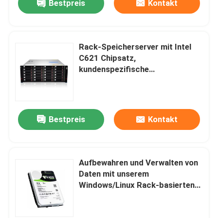
Bestpreis
Kontakt
Rack-Speicherserver mit Intel
C621 Chipsatz,
kundenspezifische
Speicherprodukte, 2-Wege-
Server
Bestpreis
Kontakt
Aufbewahren und Verwalten von
Daten mit unserem
Windows/Linux Rack-basierten
Speicher-Server mit Intel Xeon
Prozessor