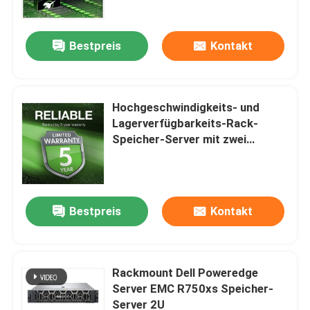
Datenspeicherung
Bestpreis
Kontakt
Hochgeschwindigkeits- und
Lagerverfügbarkeits-Rack-
Speicher-Server mit zwei
10/100/1000 Mb Ethernet-RJ-
45-Ports, kundenspezifischer
Speicher-Server, 2-Wege-Server
Bestpreis
Kontakt
Zu Hause
Produkte
Rackmount Dell Poweredge
Server EMC R750xs Speicher-
Server 2U
Über uns