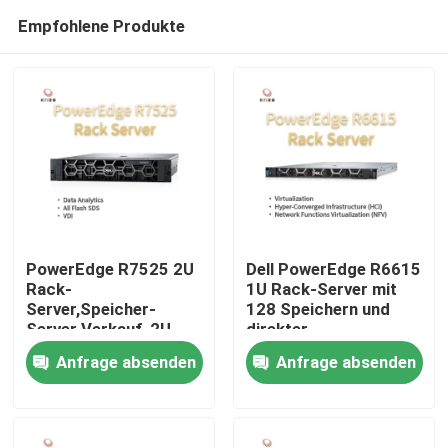
Empfohlene Produkte
PowerEdge R7525 2U
Dell PowerEdge R6615
Rack-
1U Rack-Server mit
Server,Speicher-
128 Speichern und
Zu Hause
Server Verkauf, 2U
direkter
Server-Rack-
Flüssigkeitskühlung,
Anfrage absenden
Anfrage absenden
Exporteur
benutzerdefinierter
Produkte
Speicherserver, 2-
Wege-Server
Über uns