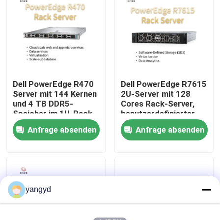
Werksbesichtigung
Qualitätskontrolle
Dell PowerEdge R470
Dell PowerEdge R7615
Kontakt mit uns
Server mit 144 Kernen
2U-Server mit 128
und 4 TB DDR5-
Cores Rack-Server,
Speicher im 1U-Rack-
benutzerdefinierter
Nachrichten
Formfaktor
Speicher-Server, 2-
Anfrage absenden
Anfrage absenden
Wege-Server
Rechtssachen
VR Show
yangyd
Gestell-Speicher-Server